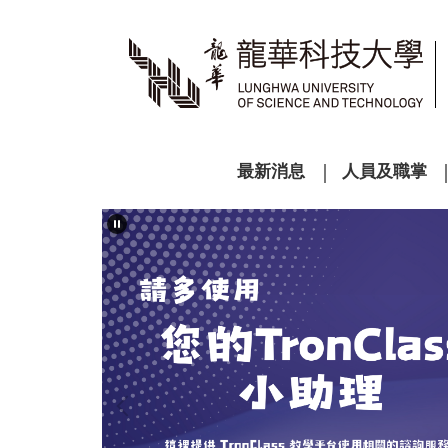
跳
到
主
要
內
容
區
最新消息
人員及職掌