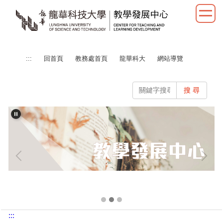
跳
到
主
要
內
:::
回首頁
教務處首頁
龍華科大
網站導覽
容
區
搜 尋
:::