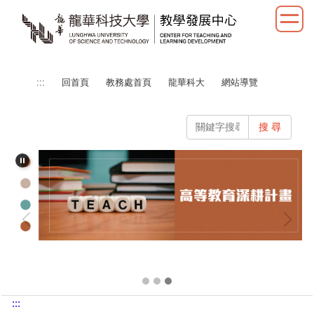
跳
到
主
要
內
:::
回首頁
教務處首頁
龍華科大
網站導覽
容
區
搜 尋
:::