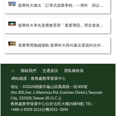
龍華科大推出「訂單式就業學程」一周年 與企業合作成果豐碩
龍華科大率先落實教育部「產業學院」理念發表典範科大「訂單式就業學程」推動成果
落實學用無縫接軌 龍華科大與41家企業簽約合作推動「訂單式就業學程」
:::
聯絡我們
交通資訊
隱私權政策
網站維護：教務處教學發展中心
地址：333326桃園市龜山區萬壽路一段300號
(No.300,Sec.1,Wanshou Rd.,Guishan District,Taoyuan
City, 333326,Taiwan (R.O.C.))
教務處教學發展中心位於法民大樓(N棟5樓) TEL：
+886-2-8209-3211分機3031~3040