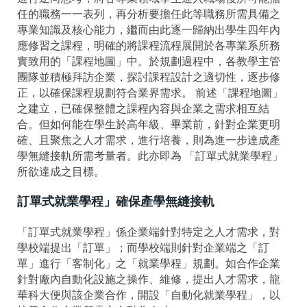
任的職務一一表列，再分析要擔任此等職務所需具備之
專業知識及核心能力，繼而由此逐一歸納出學生四年內
應修習之課程，明確的將課程流程展開於各專業系所務
實致用的「課程地圖」中。於規劃過程中，各教學主管
團隊並積極拜訪企業，探討課程設計之適切性，逐步修
正，以確保課程規劃符合業界需求。 前述「課程地圖」
之建立，已確保整體之課程內容與企業之需求相互結
合。但如何能在學生於高年級、畢業前，針對企業更明
確、且聚焦之人才需求，進行培養，則為進一步達成產
學無縫接軌所需考量者。此亦即為 「訂單式就業學程」
所欲達成之目標。
訂單式就業學程」確保產學無縫接軌
「訂單式就業學程」係企業端針對特定之人才需求，對
學校端提出「訂單」；而學校端則針對企業端之「訂
單」進行「客制化」之「就業學程」規劃。如合作企業
針對廠內自動化設施之操作、維修，提出人才需求，龍
華科大便與該企業合作，開設「自動化就業學程」，以