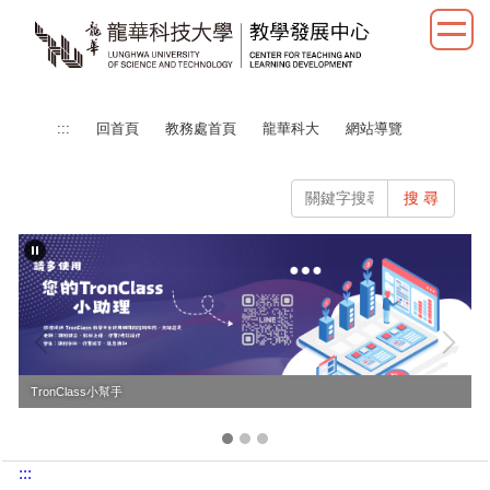
跳
到
主
要
內
:::
回首頁
教務處首頁
龍華科大
網站導覽
容
區
搜 尋
TronClass小幫手
:::