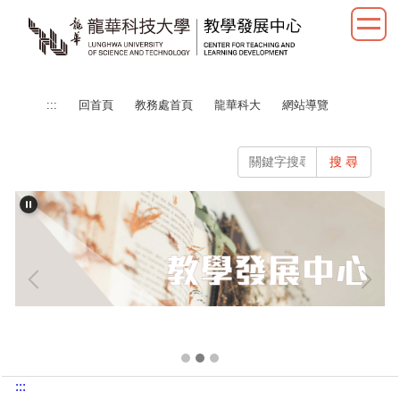
跳
到
主
要
內
:::
回首頁
教務處首頁
龍華科大
網站導覽
容
區
搜 尋
:::