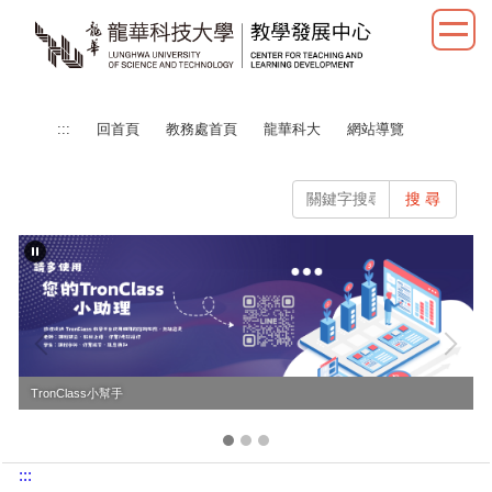
跳
到
主
要
內
:::
回首頁
教務處首頁
龍華科大
網站導覽
容
區
搜 尋
TronClass小幫手
:::