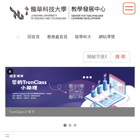
跳
到
主
要
內
:::
回首頁
教務處首頁
龍華科大
網站導覽
容
區
搜 尋
TronClass小幫手
:::