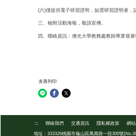
(六)僅提供電子研習證明，如需研習證明者
三、檢附活動海報，敬請宣傳。
四、聯絡資訊：佛光大學教務處教師專業發展中心吳
友善列印
:::
聯絡我們
交通資訊
隱私權政策
網站
地址：333326桃園市龜山區萬壽路一段300號(No.300,Sec.1,Wan