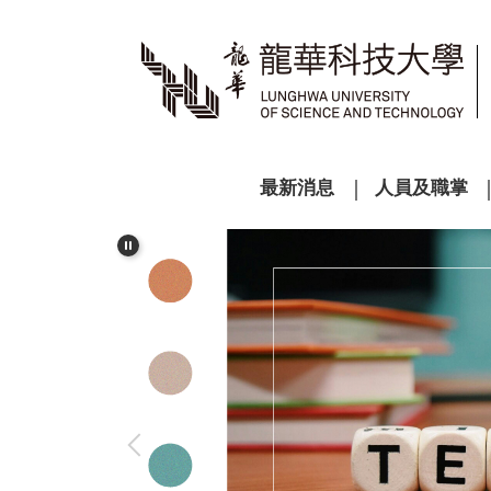
跳
到
主
要
內
容
區
最新消息
人員及職掌