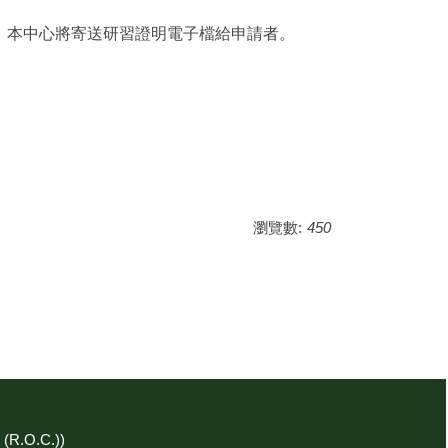
，本中心將寄送研習證明電子檔給申請者。
瀏覽數:
450
R.O.C.))