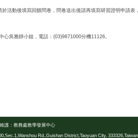
，請於活動後填寫回饋問卷，問卷送出後請再填寫研習證明申請表
雅靜小姐，電話：(03)9871000分機11126。
維護：教務處教學發展中心
shou Rd.,Guishan District,Taoyuan City, 333326,Taiwan (