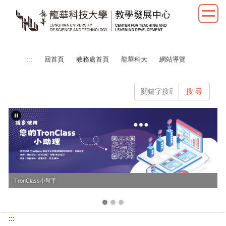
跳
到
主
要
內
:::
回首頁
教務處首頁
龍華科大
網站導覽
容
區
搜 尋
TronClass小幫手
:::