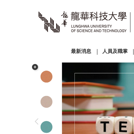
跳
到
主
要
內
容
區
最新消息
人員及職掌