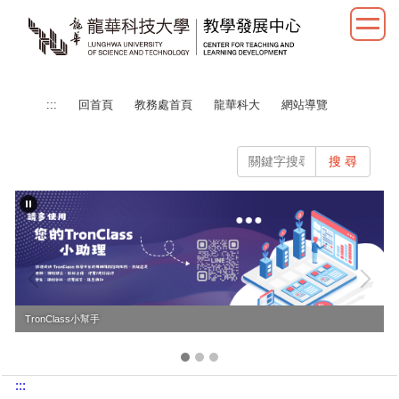
跳
到
主
要
內
:::
回首頁
教務處首頁
龍華科大
網站導覽
容
區
搜 尋
TronClass小幫手
:::