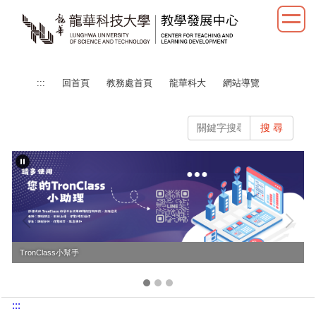
跳
到
主
要
內
:::
回首頁
教務處首頁
龍華科大
網站導覽
容
區
搜 尋
TronClass小幫手
:::