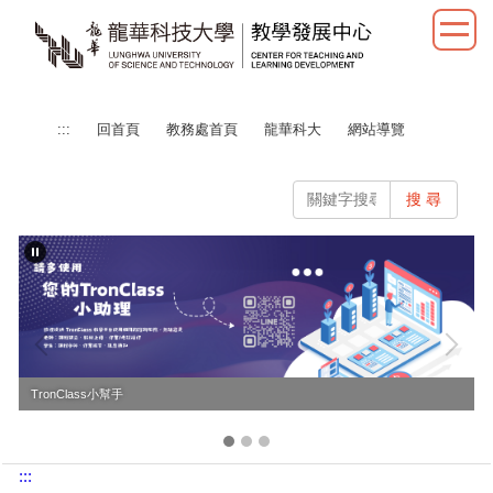
跳
到
主
要
內
:::
回首頁
教務處首頁
龍華科大
網站導覽
容
區
搜 尋
TronClass小幫手
:::