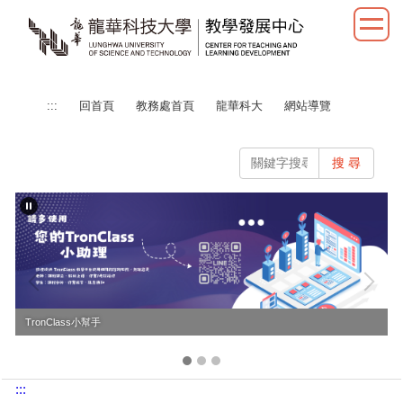
跳
到
主
要
內
:::
回首頁
教務處首頁
龍華科大
網站導覽
容
區
搜 尋
TronClass小幫手
:::