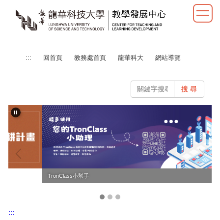
跳
到
主
要
內
:::
回首頁
教務處首頁
龍華科大
網站導覽
容
區
搜 尋
TronClass小幫手
:::