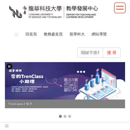
跳
到
主
要
內
:::
回首頁
教務處首頁
龍華科大
網站導覽
容
區
搜 尋
TronClass小幫手
:::